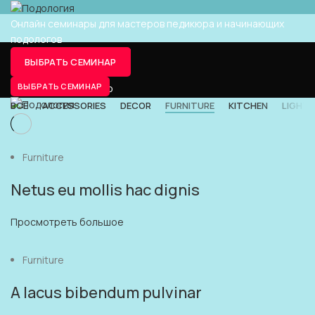
Онлайн семинары для мастеров педикюра и начинающих
подологов
FURNITURE
ВЫБРАТЬ СЕМИНАР
ВЫБРАТЬ СЕМИНАР
ГЛАВНАЯ
PORTFOLIO
ВСЕ
ACCESSORIES
DECOR
FURNITURE
KITCHEN
LIGHTI
Furniture
Netus eu mollis hac dignis
Просмотреть большое
Furniture
A lacus bibendum pulvinar