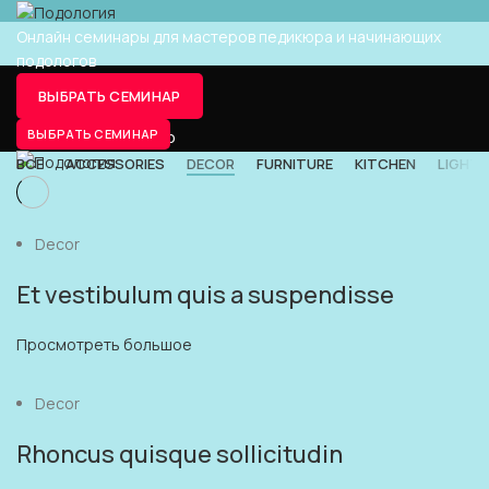
Онлайн семинары для мастеров педикюра и начинающих
подологов
DECOR
ВЫБРАТЬ СЕМИНАР
ВЫБРАТЬ СЕМИНАР
ГЛАВНАЯ
PORTFOLIO
ВСЕ
ACCESSORIES
DECOR
FURNITURE
KITCHEN
LIGHTI
Decor
Et vestibulum quis a suspendisse
Просмотреть большое
Decor
Rhoncus quisque sollicitudin