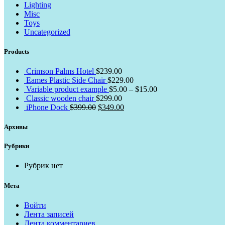
Lighting
Misc
Toys
Uncategorized
Products
Crimson Palms Hotel
$
239.00
Eames Plastic Side Chair
$
229.00
Variable product example
$
5.00
–
$
15.00
Classic wooden chair
$
299.00
iPhone Dock
$
399.00
$
349.00
Архивы
Рубрики
Рубрик нет
Мета
Войти
Лента записей
Лента комментариев