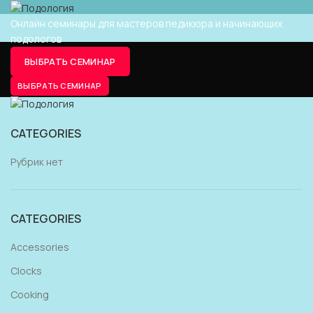
Онлайн семинары для мастеров педикюра и начинающих
подологов
ABOUT
ВЫБРАТЬ СЕМИНАР
ВЫБРАТЬ СЕМИНАР
ГЛАВНАЯ
ABOUT
CATEGORIES
Рубрик нет
CATEGORIES
Accessories
Clocks
Cooking