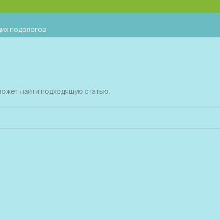
их подологов
оможет найти подходящую статью.