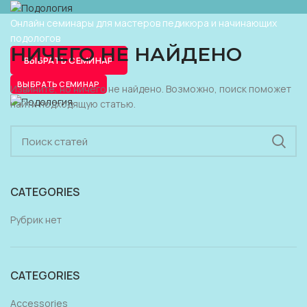
Онлайн семинары для мастеров педикюра и начинающих
подологов
НИЧЕГО НЕ НАЙДЕНО
ВЫБРАТЬ СЕМИНАР
ВЫБРАТЬ СЕМИНАР
Извините, но ничего не найдено. Возможно, поиск поможет
найти подходящую статью.
CATEGORIES
Рубрик нет
CATEGORIES
Accessories