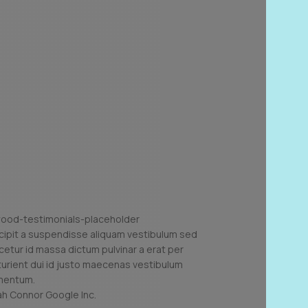
cipit a suspendisse aliquam vestibulum sed
cetur id massa dictum pulvinar a erat per
turient dui id justo maecenas vestibulum
mentum.
ah Connor
Google Inc.