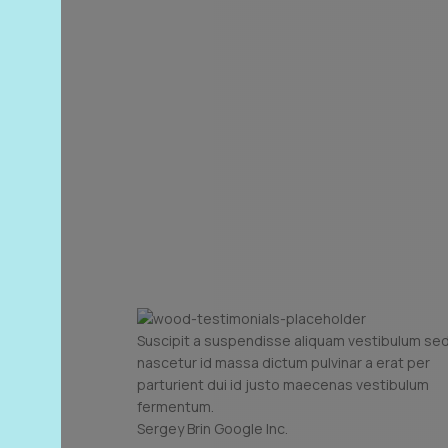
Suscipit a suspendisse aliquam vestibulum se
nascetur id massa dictum pulvinar a erat per
parturient dui id justo maecenas vestibulum
fermentum.
Sergey Brin
Google Inc.