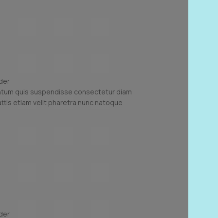
ntum quis suspendisse consectetur diam
tis etiam velit pharetra nunc natoque