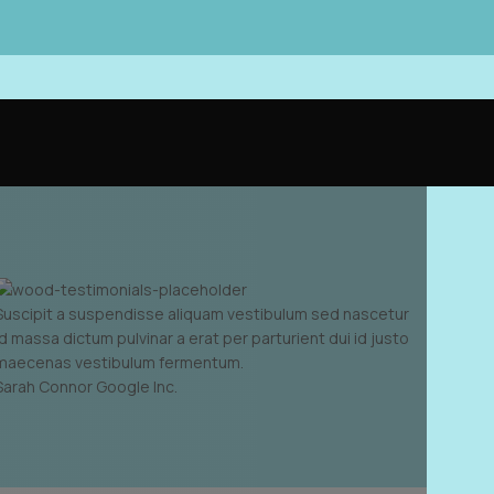
Suscipit a suspendisse aliquam vestibulum sed nascetur
id massa dictum pulvinar a erat per parturient dui id justo
maecenas vestibulum fermentum.
Sarah Connor
Google Inc.