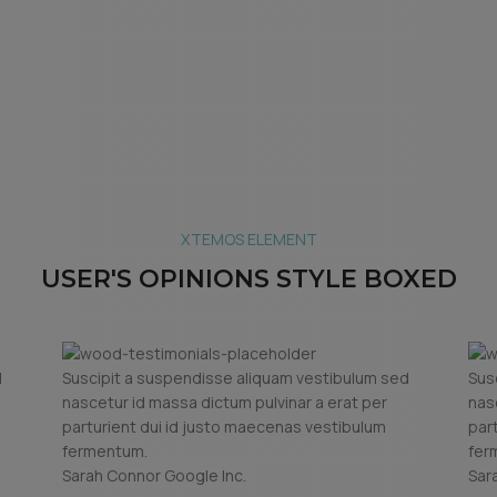
XTEMOS ELEMENT
USER'S OPINIONS STYLE BOXED
d
Suscipit a suspendisse aliquam vestibulum sed
Sus
nascetur id massa dictum pulvinar a erat per
nas
parturient dui id justo maecenas vestibulum
par
fermentum.
fer
Sarah Connor
Google Inc.
Sar