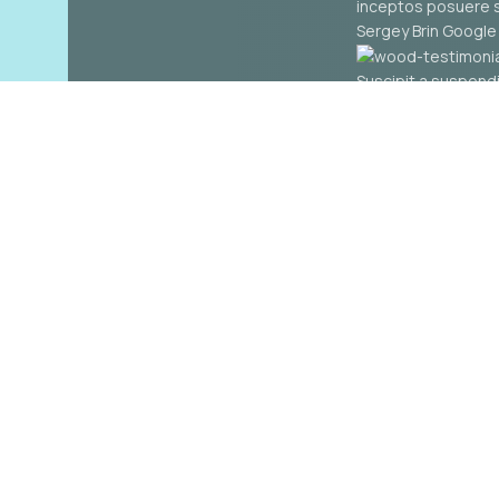
inceptos posuere s
Sergey Brin
Google 
Suscipit a suspendi
id justo maecenas 
inceptos posuere s
Sarah Connor
Googl
Suscipit a suspendi
id justo maecenas 
inceptos posuere s
Sarah Connor
Googl
Suscipit a suspendi
id justo maecenas 
inceptos posuere s
Sarah Connor
Googl
Политика конфиденциальности
Реквизиты