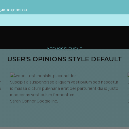
их подологов
XTEMOS ELEMENT
USER'S OPINIONS STYLE DEFAULT
r
Suscipit a suspendisse aliquam vestibulum sed nascetur
o
id massa dictum pulvinar a erat per parturient dui id justo
maecenas vestibulum fermentum.
Sarah Connor
Google Inc.