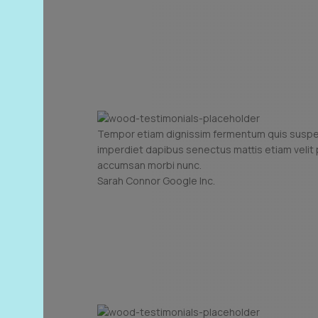
Tempor etiam dignissim fermentum quis susp
imperdiet dapibus senectus mattis etiam velit
accumsan morbi nunc.
Sarah Connor
Google Inc.