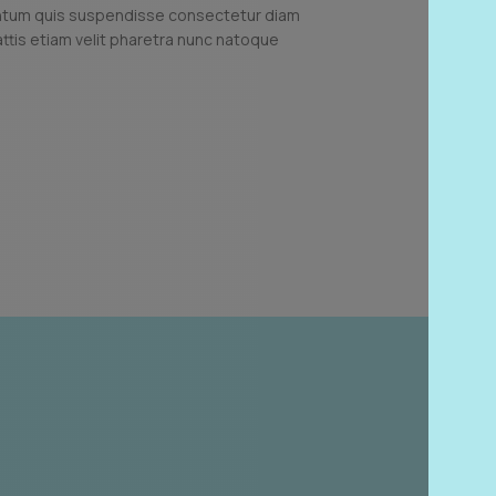
ntum quis suspendisse consectetur diam
tis etiam velit pharetra nunc natoque