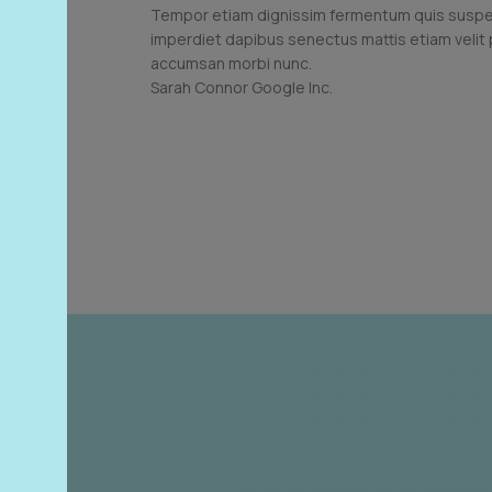
Tempor etiam dignissim fermentum quis susp
imperdiet dapibus senectus mattis etiam velit
accumsan morbi nunc.
Sarah Connor
Google Inc.