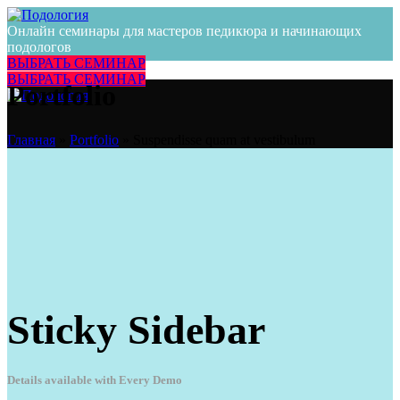
Онлайн семинары для мастеров педикюра и начинающих
подологов
ВЫБРАТЬ СЕМИНАР
ВЫБРАТЬ СЕМИНАР
Portfolio
Главная
»
Portfolio
»
Suspendisse quam at vestibulum
Sticky Sidebar
Details available with Every Demo